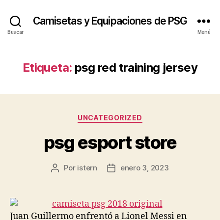
Camisetas y Equipaciones de PSG
Buscar
Menú
Etiqueta:
psg red training jersey
Categorías
UNCATEGORIZED
psg esport store
Por
istern
enero 3, 2023
Autor
Fecha
de
de
la
la
entrada
entrada
Juan Guillermo enfrentó a Lionel Messi en