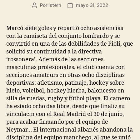
Por
istern
mayo 31, 2022
Autor
Fecha
de
de
la
la
entrada
entrada
Marcó siete goles y repartió ocho asistencias
con la camiseta del conjunto lombardo y se
convirtió en una de las debilidades de Pioli, que
solicitó su continuidad a la directiva
‘rossonera’. Además de las secciones
masculinas profesionales, el club cuenta con
secciones amateurs en otras ocho disciplinas
deportivas: atletismo, patinaje, hockey sobre
hielo, voleibol, hockey hierba, baloncesto en
silla de ruedas, rugby y fútbol playa. El camero
ha estado ocho das libre, desde que finaliz su
vinculacin con el Real Madrid el 30 de junio,
para acabar firmando por el equipo de
Neymar… El internacional albanés abandona la
disciplina del equipo manchego, al que se unió