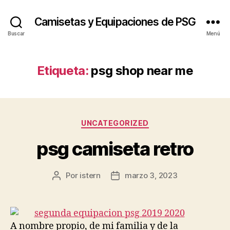
Camisetas y Equipaciones de PSG
Buscar
Menú
Etiqueta:
psg shop near me
Categorías
UNCATEGORIZED
psg camiseta retro
Por
istern
marzo 3, 2023
Autor
Fecha
de
de
la
la
entrada
entrada
A nombre propio, de mi familia y de la