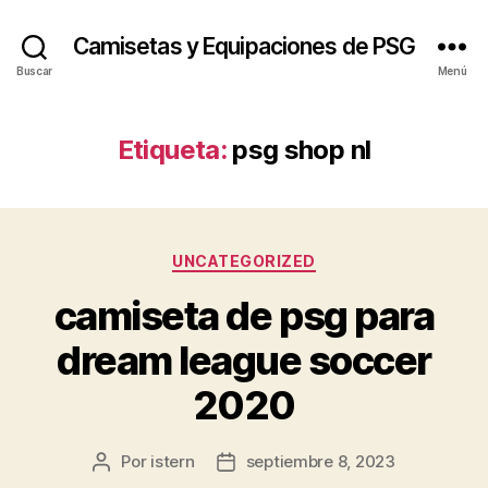
Camisetas y Equipaciones de PSG
Buscar
Menú
Etiqueta:
psg shop nl
Categorías
UNCATEGORIZED
camiseta de psg para
dream league soccer
2020
Por
istern
septiembre 8, 2023
Autor
Fecha
de
de