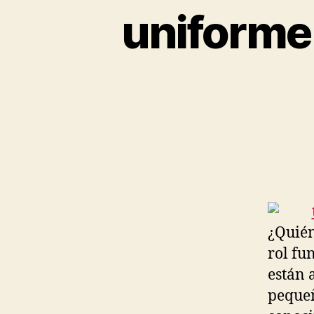
uniforme
¿Quién
rol fu
están 
pequeñ