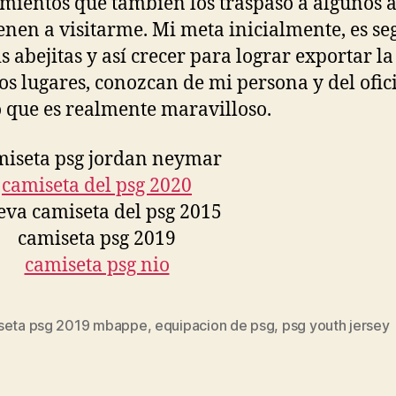
mientos que también los traspaso a algunos 
enen a visitarme. Mi meta inicialmente, es se
s abejitas y así crecer para lograr exportar la
tos lugares, conozcan de mi persona y del ofic
que es realmente maravilloso.
seta psg 2019 mbappe
,
equipacion de psg
,
psg youth jersey
s