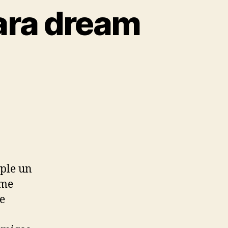
ara dream
mple un
 me
e