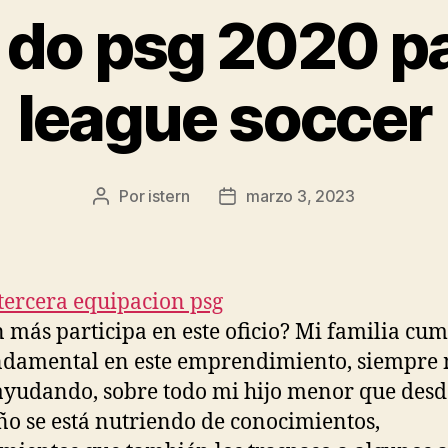
 do psg 2020 p
league soccer
Por
istern
marzo 3, 2023
Autor
Fecha
de
de
la
la
entrada
entrada
 más participa en este oficio? Mi familia cu
ndamental en este emprendimiento, siempre
ayudando, sobre todo mi hijo menor que desd
o se está nutriendo de conocimientos,