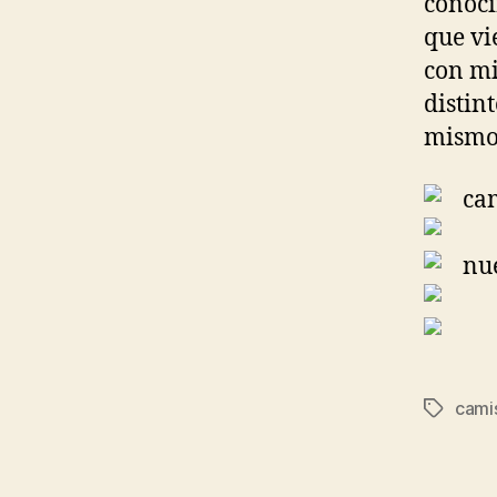
conoci
que vi
con mi
distin
mismo 
cami
Etiqueta