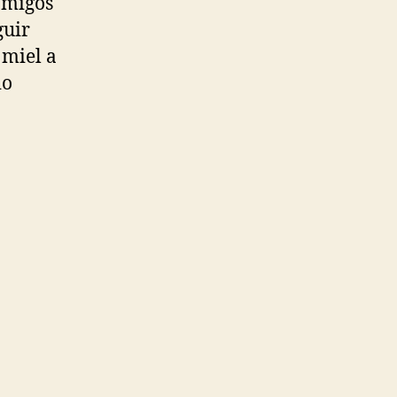
amigos
guir
 miel a
io