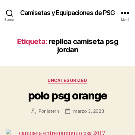
Camisetas y Equipaciones de PSG
Buscar
Menú
Etiqueta:
replica camiseta psg
jordan
Categorías
UNCATEGORIZED
polo psg orange
Por
istern
marzo 3, 2023
Autor
Fecha
de
de
la
la
entrada
entrada