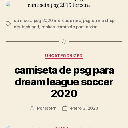
camiseta psg 2020 mercadolibre
,
psg online shop
Etiquetas
deutschland
,
replica camiseta psg jordan
Categorías
UNCATEGORIZED
camiseta de psg para
dream league soccer
2020
Por
istern
enero 3, 2023
Autor
Fecha
de
de
la
la
entrada
entrada