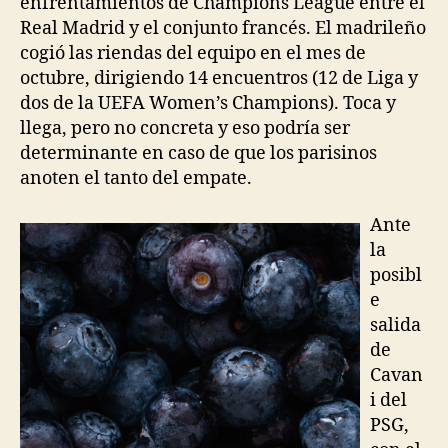
enfrentamientos de Champions League entre el
Real Madrid y el conjunto francés. El madrileño
cogió las riendas del equipo en el mes de
octubre, dirigiendo 14 encuentros (12 de Liga y
dos de la UEFA Women’s Champions). Toca y
llega, pero no concreta y eso podría ser
determinante en caso de que los parisinos
anoten el tanto del empate.
Ante
la
posibl
e
salida
de
Cavan
i del
PSG,