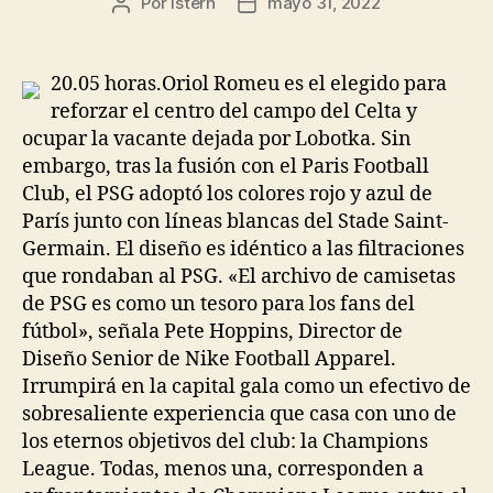
Por
istern
mayo 31, 2022
Autor
Fecha
de
de
la
la
entrada
entrada
20.05 horas.Oriol Romeu es el elegido para
reforzar el centro del campo del Celta y
ocupar la vacante dejada por Lobotka. Sin
embargo, tras la fusión con el Paris Football
Club, el PSG adoptó los colores rojo y azul de
París junto con líneas blancas del Stade Saint-
Germain. El diseño es idéntico a las filtraciones
que rondaban al PSG. «El archivo de camisetas
de PSG es como un tesoro para los fans del
fútbol», señala Pete Hoppins, Director de
Diseño Senior de Nike Football Apparel.
Irrumpirá en la capital gala como un efectivo de
sobresaliente experiencia que casa con uno de
los eternos objetivos del club: la Champions
League. Todas, menos una, corresponden a