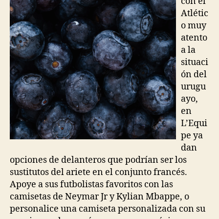
con el
Atlétic
o muy
atento
a la
situaci
ón del
urugu
ayo,
en
L’Equi
pe ya
dan
opciones de delanteros que podrían ser los
sustitutos del ariete en el conjunto francés.
Apoye a sus futbolistas favoritos con las
camisetas de Neymar Jr y Kylian Mbappe, o
personalice una camiseta personalizada con su