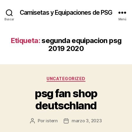
Camisetas y Equipaciones de PSG
Buscar
Menú
Etiqueta:
segunda equipacion psg
2019 2020
Categorías
UNCATEGORIZED
psg fan shop
deutschland
Por
istern
marzo 3, 2023
Autor
Fecha
de
de