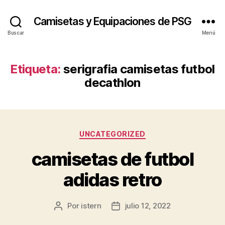
Camisetas y Equipaciones de PSG
Buscar
Menú
Etiqueta:
serigrafia camisetas futbol
decathlon
Categorías
UNCATEGORIZED
camisetas de futbol
adidas retro
Por
istern
julio 12, 2022
Autor
Fecha
de
de