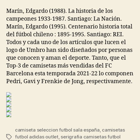
la
la
entrada
entrada
Marín, Edgardo (1988). La historia de los
campeones 1933-1987. Santiago: La Nación.
Marín, Edgardo (1995). Centenario historia total
del fútbol chileno : 1895-1995. Santiago: REI.
Todos y cada uno de los artículos que lucen el
logo de Umbro han sido diseñados por personas
que conocen y aman el deporte. Tanto, que el
Top-3 de camisetas más vendidas del FC
Barcelona esta temporada 2021-22 lo componen
Pedri, Gavi y Frenkie de Jong, respectivamente.
camiseta seleccion futbol sala españa
,
camisetas
futbol adidas outlet
,
serigrafia camisetas futbol
Etiquetas