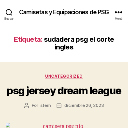
Camisetas y Equipaciones de PSG
Buscar
Menú
Etiqueta:
sudadera psg el corte
ingles
Categorías
UNCATEGORIZED
psg jersey dream league
Por
istern
diciembre 26, 2023
Autor
Fecha
de
de
la
la
entrada
entrada