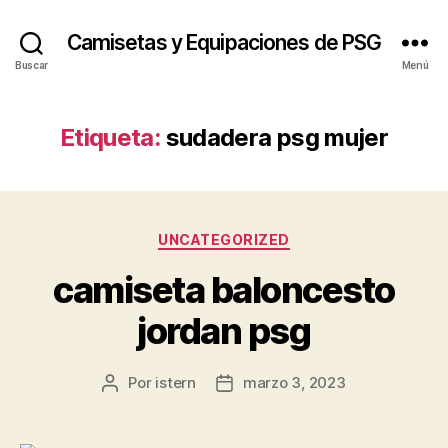
Camisetas y Equipaciones de PSG
Buscar
Menú
Etiqueta:
sudadera psg mujer
Categorías
UNCATEGORIZED
camiseta baloncesto
jordan psg
Por
istern
marzo 3, 2023
Autor
Fecha
de
de
la
la