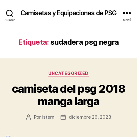
Camisetas y Equipaciones de PSG
Buscar
Menú
Etiqueta:
sudadera psg negra
Categorías
UNCATEGORIZED
camiseta del psg 2018
manga larga
Por
istern
diciembre 26, 2023
Autor
Fecha
de
de
la
la