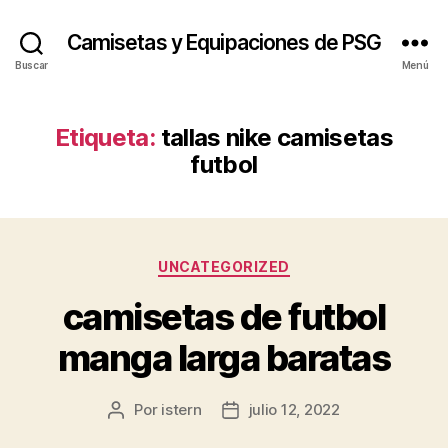
Camisetas y Equipaciones de PSG
Buscar
Menú
Etiqueta:
tallas nike camisetas
futbol
Categorías
UNCATEGORIZED
camisetas de futbol
manga larga baratas
Por
istern
julio 12, 2022
Autor
Fecha
de
de