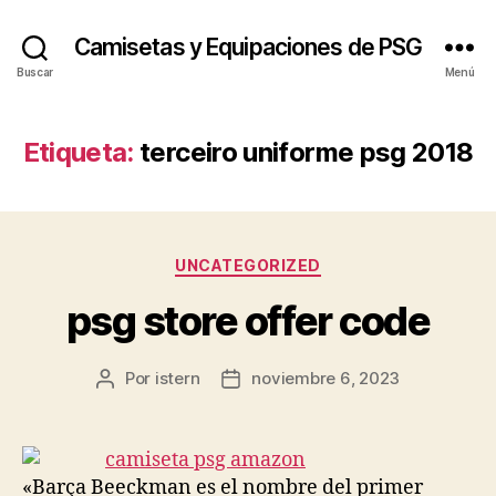
Camisetas y Equipaciones de PSG
Buscar
Menú
Etiqueta:
terceiro uniforme psg 2018
Categorías
UNCATEGORIZED
psg store offer code
Por
istern
noviembre 6, 2023
Autor
Fecha
de
de
la
la
entrada
entrada
«Barça Beeckman es el nombre del primer