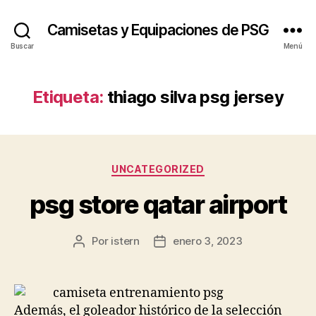
Camisetas y Equipaciones de PSG
Buscar
Menú
Etiqueta:
thiago silva psg jersey
Categorías
UNCATEGORIZED
psg store qatar airport
Por
istern
enero 3, 2023
Autor
Fecha
de
de
la
la
entrada
entrada
Además, el goleador histórico de la selección