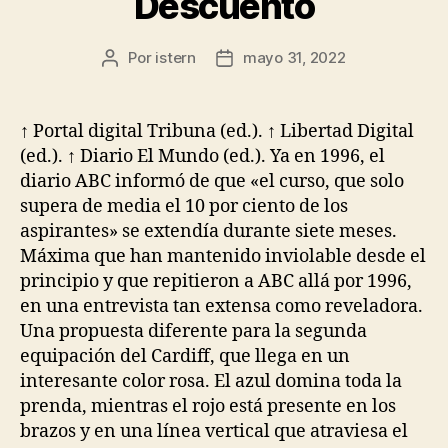
Descuento
Por
istern
mayo 31, 2022
Autor
Fecha
de
de
la
la
entrada
entrada
↑ Portal digital Tribuna (ed.). ↑ Libertad Digital
(ed.). ↑ Diario El Mundo (ed.). Ya en 1996, el
diario ABC informó de que «el curso, que solo
supera de media el 10 por ciento de los
aspirantes» se extendía durante siete meses.
Máxima que han mantenido inviolable desde el
principio y que repitieron a ABC allá por 1996,
en una entrevista tan extensa como reveladora.
Una propuesta diferente para la segunda
equipación del Cardiff, que llega en un
interesante color rosa. El azul domina toda la
prenda, mientras el rojo está presente en los
brazos y en una línea vertical que atraviesa el