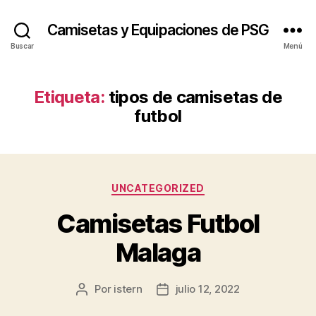
Camisetas y Equipaciones de PSG
Buscar
Menú
Etiqueta:
tipos de camisetas de
futbol
Categorías
UNCATEGORIZED
Camisetas Futbol
Malaga
Por
istern
julio 12, 2022
Autor
Fecha
de
de