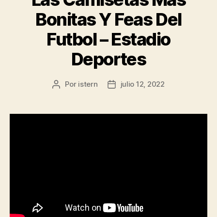
Bonitas Y Feas Del
Futbol – Estadio
Deportes
Por
istern
julio 12, 2022
Autor
Fecha
de
de
la
la
entrada
entrada