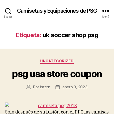
Camisetas y Equipaciones de PSG
Buscar
Menú
Etiqueta:
uk soccer shop psg
Categorías
UNCATEGORIZED
psg usa store coupon
Por
istern
enero 3, 2023
Autor
Fecha
de
de
la
la
entrada
entrada
Sólo después de su fusión con el PFC las camisas