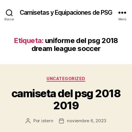
Camisetas y Equipaciones de PSG
Buscar
Menú
Etiqueta:
uniforme del psg 2018
dream league soccer
Categorías
UNCATEGORIZED
camiseta del psg 2018
2019
Por
istern
noviembre 6, 2023
Autor
Fecha
de
de