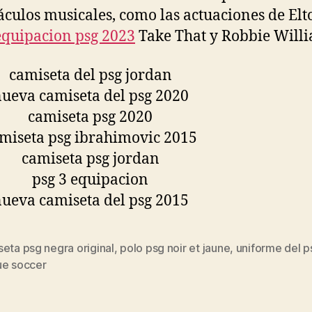
áculos musicales, como las actuaciones de Elt
equipacion psg 2023
Take That y Robbie Willi
eta psg negra original
,
polo psg noir et jaune
,
uniforme del 
s
ue soccer