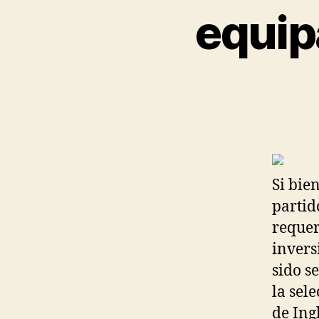
equip
Si bie
partid
requer
invers
sido s
la sel
de Ing