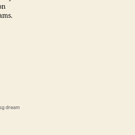
on
ams.
psg dream