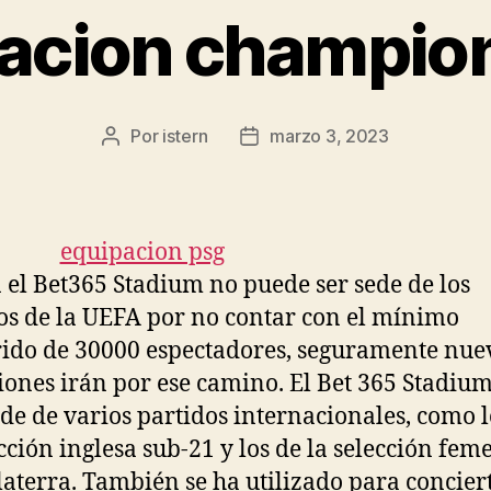
acion champio
Por
istern
marzo 3, 2023
Autor
Fecha
de
de
la
la
entrada
entrada
n el Bet365 Stadium no puede ser sede de los
os de la UEFA por no contar con el mínimo
ido de 30000 espectadores, seguramente nue
iones irán por ese camino. El Bet 365 Stadiu
ede de varios partidos internacionales, como l
ección inglesa sub-21 y los de la selección fe
laterra. También se ha utilizado para concier