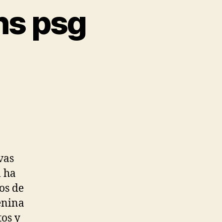
ns psg
vas
m ha
os de
menina
tos y