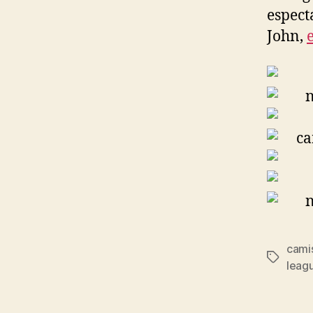
espect
John,
camis
Etiqueta
leag