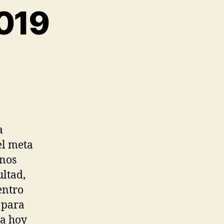
2019
a
el meta
inos
ltad,
entro
 para
ia hoy