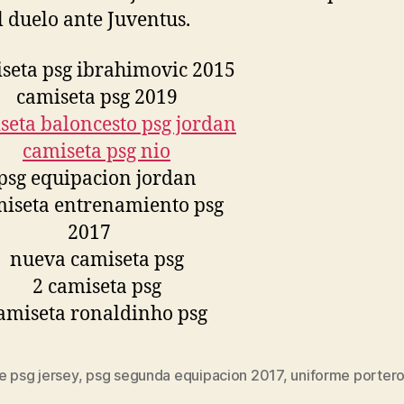
l duelo ante Juventus.
e psg jersey
,
psg segunda equipacion 2017
,
uniforme porter
s