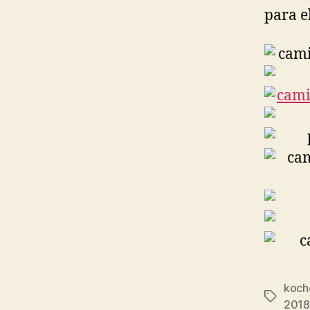
para e
koch
Etiqueta
2018