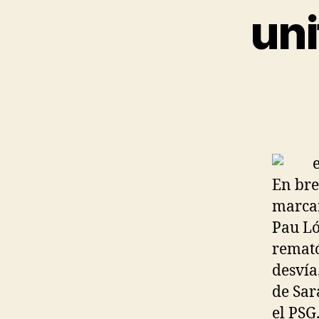
uni
En bre
marcar
Pau Ló
remató
desvía
de Sar
el PSG