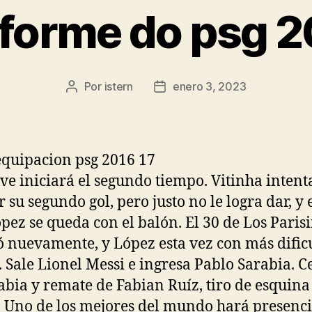
forme do psg 
Por
istern
enero 3, 2023
Autor
Fecha
de
de
la
la
entrada
entrada
ve iniciará el segundo tiempo. Vitinha intent
 su segundo gol, pero justo no le logra dar, y 
pez se queda con el balón. El 30 de Los Paris
 nuevamente, y López esta vez con más dificu
. Sale Lionel Messi e ingresa Pablo Sarabia. C
abia y remate de Fabian Ruíz, tiro de esquina
. Uno de los mejores del mundo hará presenc