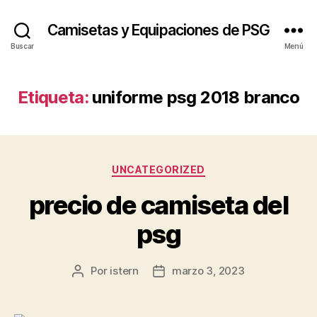
Camisetas y Equipaciones de PSG
Buscar
Menú
Etiqueta:
uniforme psg 2018 branco
Categorías
UNCATEGORIZED
precio de camiseta del
psg
Por
istern
marzo 3, 2023
Autor
Fecha
de
de
la
la