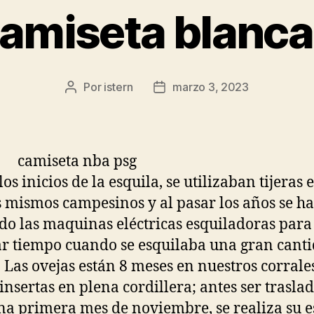
camiseta blanca
Por
istern
marzo 3, 2023
Autor
Fecha
de
de
la
la
entrada
entrada
os inicios de la esquila, se utilizaban tijeras 
s mismos campesinos y al pasar los años se h
ado las maquinas eléctricas esquiladoras para
r tiempo cuando se esquilaba una gran cant
. Las ovejas están 8 meses en nuestros corrale
insertas en plena cordillera; antes ser trasla
na primera mes de noviembre, se realiza su e