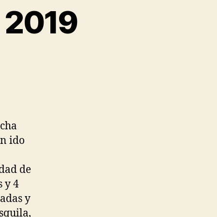
 2019
echa
an ido
idad de
s y 4
dadas y
squila,