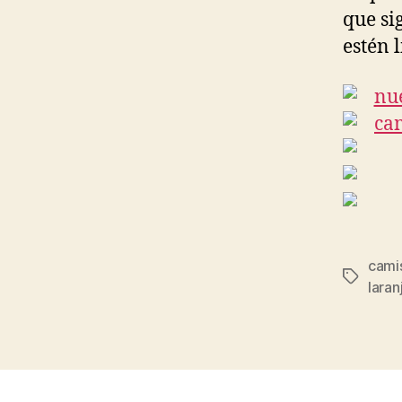
que si
estén 
cami
Etiqueta
laran