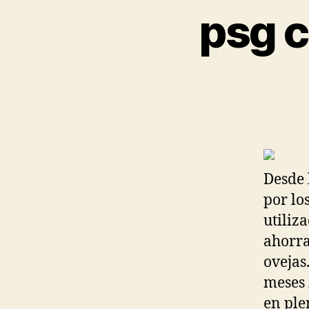
psg 
Desde l
por lo
utiliz
ahorra
ovejas
meses 
en ple