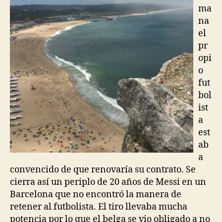
ma
na
el
pr
opi
o
fut
bol
ist
a
est
ab
a
convencido de que renovaría su contrato. Se
cierra así un periplo de 20 años de Messi en un
Barcelona que no encontró la manera de
retener al futbolista. El tiro llevaba mucha
potencia por lo que el belga se vio obligado a no