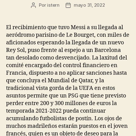
Por
istern
mayo 31, 2022
Autor
Fecha
de
de
la
la
entrada
entrada
El recibimiento que tuvo Messi a su llegada al
aeródromo parisino de Le Bourget, con miles de
aficionados esperando la llegada de un nuevo
Rey Sol, puso frente al espejo a un Barcelona
tan desolado como desvencijado. La laxitud del
comité encargado del control financiero en
Francia, dispuesto a no aplicar sanciones hasta
que concluya el Mundial de Qatar, y la
tradicional vista gorda de la UEFA en estos
asuntos permite que un PSG que tiene previsto
perder entre 200 y 300 millones de euros la
temporada 2021-2022 pueda continuar
acumulando futbolistas de postín. Los ojos de
muchos madrileños estarán puestos en el joven
francés, quien es un objeto de deseo para la