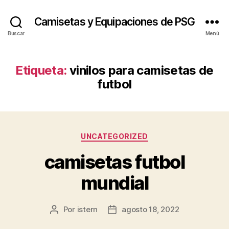
Camisetas y Equipaciones de PSG
Buscar
Menú
Etiqueta:
vinilos para camisetas de
futbol
Categorías
UNCATEGORIZED
camisetas futbol
mundial
Por
istern
agosto 18, 2022
Autor
Fecha
de
de