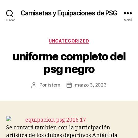
Camisetas y Equipaciones de PSG
Buscar
Menú
Categorías
UNCATEGORIZED
uniforme completo del
psg negro
Por
istern
marzo 3, 2023
Autor
Fecha
de
de
la
la
entrada
entrada
Se contará también con la participación
artística de los clubes deportivos Antártida