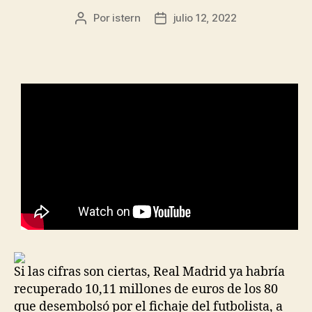
Por
istern
julio 12, 2022
Autor
Fecha
de
de
la
la
entrada
entrada
Si las cifras son ciertas, Real Madrid ya habría
recuperado 10,11 millones de euros de los 80
que desembolsó por el fichaje del futbolista, a