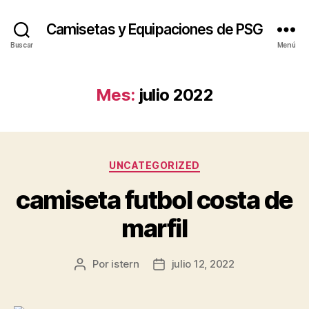
Camisetas y Equipaciones de PSG
Buscar
Menú
Mes:
julio 2022
Categorías
UNCATEGORIZED
camiseta futbol costa de
marfil
Por
istern
julio 12, 2022
Autor
Fecha
de
de
la
la