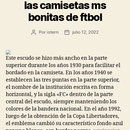
las camisetas ms
bonitas de ftbol
Por
istern
julio 12, 2022
Autor
Fecha
de
de
la
la
entrada
entrada
Este escudo se hizo más ancho en la parte
superior durante los años 1930 para facilitar el
bordado en la camiseta. En los años 1940 se
establecen las tres puntas en la parte superior,
el nombre de la institución escrita en forma
horizontal, y la sigla «FC» dentro de la parte
central del escudo, siempre manteniendo los
colores de la bandera nacional. En el año 1992,
luego de la obtención de la Copa Libertadores,
el emblema cambió su característico fondo azul