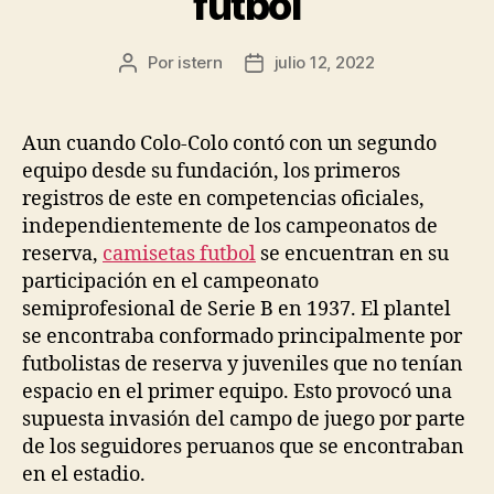
futbol
Por
istern
julio 12, 2022
Autor
Fecha
de
de
la
la
entrada
entrada
Aun cuando Colo-Colo contó con un segundo
equipo desde su fundación, los primeros
registros de este en competencias oficiales,
independientemente de los campeonatos de
reserva,
camisetas futbol
se encuentran en su
participación en el campeonato
semiprofesional de Serie B en 1937. El plantel
se encontraba conformado principalmente por
futbolistas de reserva y juveniles que no tenían
espacio en el primer equipo. Esto provocó una
supuesta invasión del campo de juego por parte
de los seguidores peruanos que se encontraban
en el estadio.