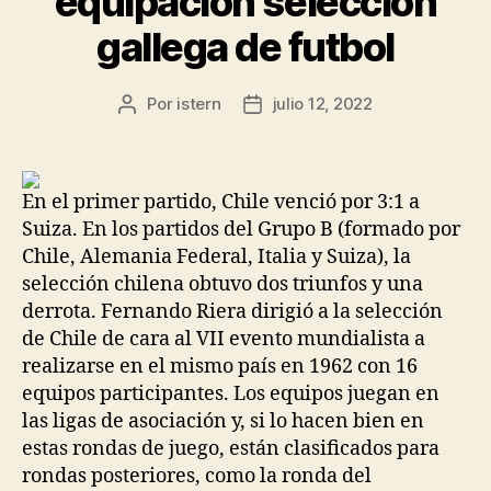
equipacion seleccion
gallega de futbol
Por
istern
julio 12, 2022
Autor
Fecha
de
de
la
la
entrada
entrada
En el primer partido, Chile venció por 3:1 a
Suiza. En los partidos del Grupo B (formado por
Chile, Alemania Federal, Italia y Suiza), la
selección chilena obtuvo dos triunfos y una
derrota. Fernando Riera dirigió a la selección
de Chile de cara al VII evento mundialista a
realizarse en el mismo país en 1962 con 16
equipos participantes. Los equipos juegan en
las ligas de asociación y, si lo hacen bien en
estas rondas de juego, están clasificados para
rondas posteriores, como la ronda del