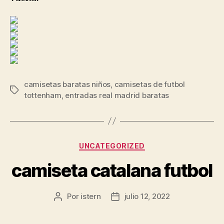
camisetas baratas niños
,
camisetas de futbol
Etiquetas
tottenham
,
entradas real madrid baratas
Categorías
UNCATEGORIZED
camiseta catalana futbol
Por
istern
julio 12, 2022
Autor
Fecha
de
de
la
la