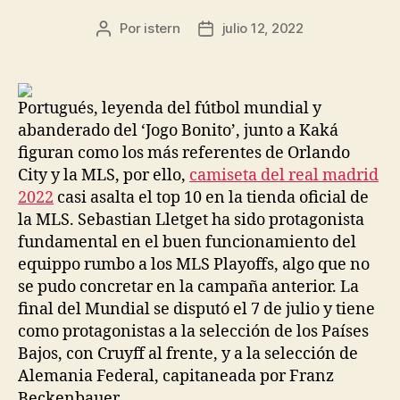
Por
istern
julio 12, 2022
Autor
Fecha
de
de
la
la
entrada
entrada
Portugués, leyenda del fútbol mundial y
abanderado del ‘Jogo Bonito’, junto a Kaká
figuran como los más referentes de Orlando
City y la MLS, por ello,
camiseta del real madrid
2022
casi asalta el top 10 en la tienda oficial de
la MLS. Sebastian Lletget ha sido protagonista
fundamental en el buen funcionamiento del
equippo rumbo a los MLS Playoffs, algo que no
se pudo concretar en la campaña anterior. La
final del Mundial se disputó el 7 de julio y tiene
como protagonistas a la selección de los Países
Bajos, con Cruyff al frente, y a la selección de
Alemania Federal, capitaneada por Franz
Beckenbauer.