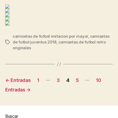
camisetas de futbol imitacion por mayor
,
camisetas
de futbol juventus 2018
,
camisetas de futbol retro
Etiquetas
originales
Paginación
…
…
←
Entradas
1
3
4
5
10
de
Entradas
→
entradas
Buscar