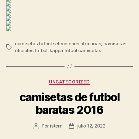
camisetas futbol selecciones africanas
,
camisetas
Etiquetas
oficiales futbol
,
kappa futbol camisetas
Categorías
UNCATEGORIZED
camisetas de futbol
baratas 2016
Por
istern
julio 12, 2022
Autor
Fecha
de
de