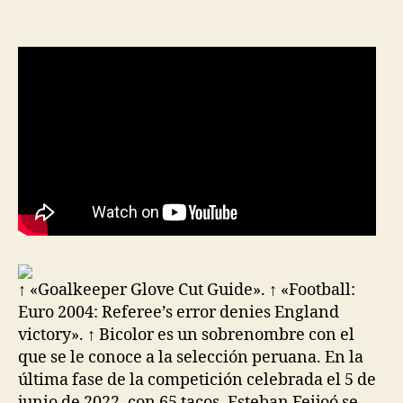
la
la
entrada
entrada
↑ «Goalkeeper Glove Cut Guide». ↑ «Football:
Euro 2004: Referee’s error denies England
victory». ↑ Bicolor es un sobrenombre con el
que se le conoce a la selección peruana. En la
última fase de la competición celebrada el 5 de
junio de 2022, con 65 tacos, Esteban Feijoó se