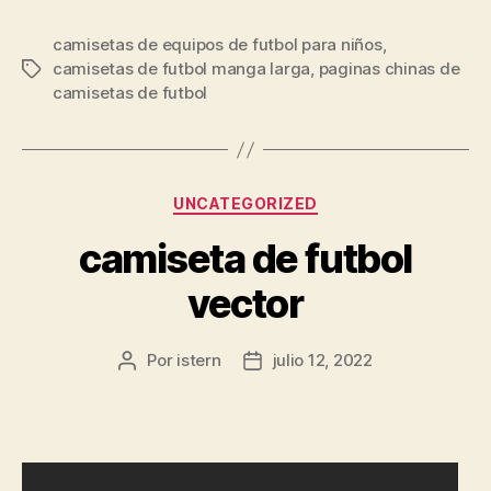
camisetas de equipos de futbol para niños
,
camisetas de futbol manga larga
,
paginas chinas de
Etiquetas
camisetas de futbol
Categorías
UNCATEGORIZED
camiseta de futbol
vector
Por
istern
julio 12, 2022
Autor
Fecha
de
de
la
la
entrada
entrada