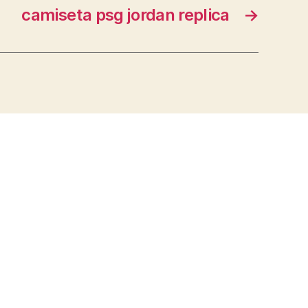
camiseta psg jordan replica
→
s