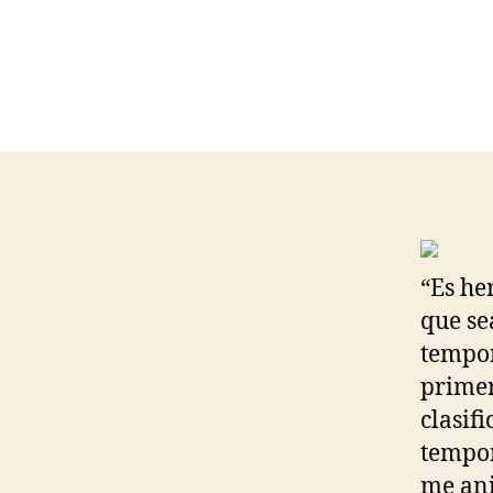
“Es he
que se
tempor
primer
clasif
tempor
me ani