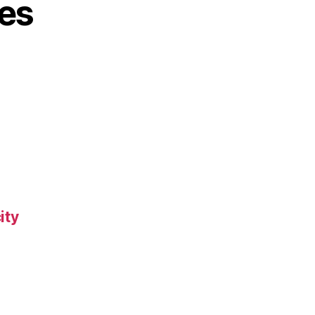
es
ity