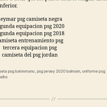
nferior.
seta psg balonmano
,
psg jersey 2020 balmain
,
uniforme psg
s
elho