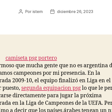
Por
istern
diciembre 26, 2023
Autor
Fecha
de
de
la
la
entrada
entrada
rmoso que mucha gente que no es argentina 
amos campeones por mi presencia. En la
ada 2009-10, el equipo finalizó en Liga en el
 puesto,
segunda equipacion psg
lo que le pe
icarse directamente para jugar la próxima
ada en la Liga de Campeones de la UEFA. Pe
mo a decir que los países árabes tengan un n