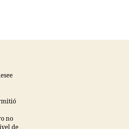
desee
rmitió
ro no
ivel de