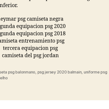
nferior.
seta psg balonmano
,
psg jersey 2020 balmain
,
uniforme psg
s
elho