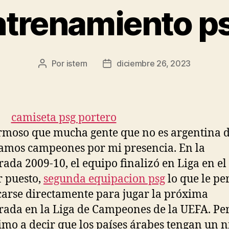
ntrenamiento p
Por
istern
diciembre 26, 2023
Autor
Fecha
de
de
la
la
entrada
entrada
rmoso que mucha gente que no es argentina 
amos campeones por mi presencia. En la
ada 2009-10, el equipo finalizó en Liga en el
 puesto,
segunda equipacion psg
lo que le pe
icarse directamente para jugar la próxima
ada en la Liga de Campeones de la UEFA. Pe
mo a decir que los países árabes tengan un n