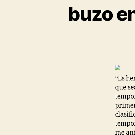
buzo e
“Es he
que se
tempor
primer
clasif
tempor
me ani