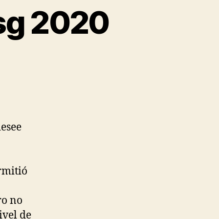
sg 2020
desee
rmitió
ro no
ivel de