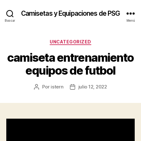
Camisetas y Equipaciones de PSG
Buscar
Menú
Categorías
UNCATEGORIZED
camiseta entrenamiento
equipos de futbol
Por
istern
julio 12, 2022
Autor
Fecha
de
de
la
la
entrada
entrada