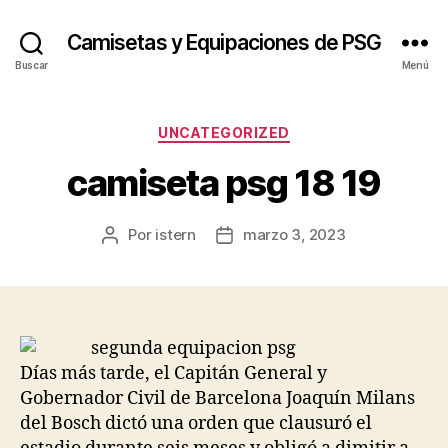
Camisetas y Equipaciones de PSG
Buscar
Menú
Categorías
UNCATEGORIZED
camiseta psg 18 19
Por
istern
marzo 3, 2023
Autor
Fecha
de
de
la
la
entrada
entrada
Días más tarde, el Capitán General y
Gobernador Civil de Barcelona Joaquín Milans
del Bosch dictó una orden que clausuró el