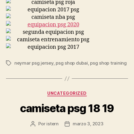
neymar psg jersey
,
psg shop dubai
,
psg shop training
Etiquetas
Categorías
UNCATEGORIZED
camiseta psg 18 19
Por
istern
marzo 3, 2023
Autor
Fecha
de
de