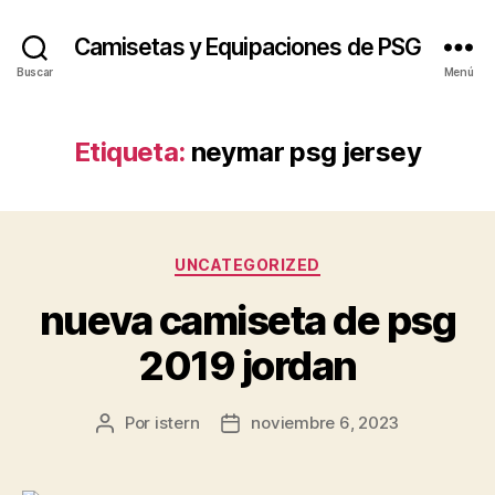
Camisetas y Equipaciones de PSG
Buscar
Menú
Etiqueta:
neymar psg jersey
Categorías
UNCATEGORIZED
nueva camiseta de psg
2019 jordan
Por
istern
noviembre 6, 2023
Autor
Fecha
de
de
la
la