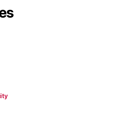
es
ity