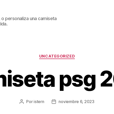
, o personaliza una camiseta
ida.
Categorías
UNCATEGORIZED
iseta psg 
Por
istern
noviembre 6, 2023
Autor
Fecha
de
de