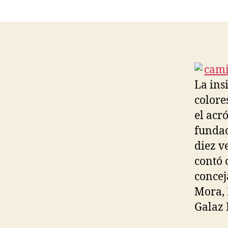
La ins
colore
el acr
fundac
diez v
contó 
concej
Mora, 
Galaz 