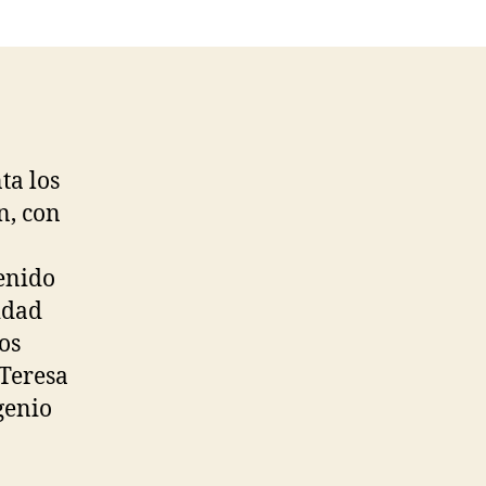
ta los
n, con
tenido
idad
os
 Teresa
genio