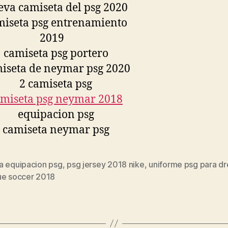
a equipacion psg
,
psg jersey 2018 nike
,
uniforme psg para d
s
ue soccer 2018