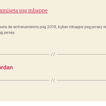
seta de entrenamiento psg 2019
,
kylian mbappe psg jersey 
s
sg jersey
ordan