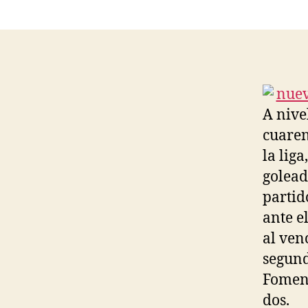
A nive
cuaren
la lig
golead
partid
ante e
al ven
segund
Fomen
dos.