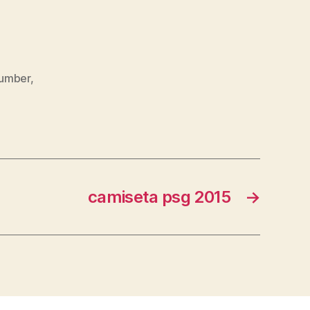
number
,
camiseta psg 2015
→