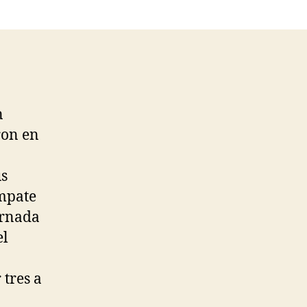
n
ron en
us
empate
ornada
el
tres a