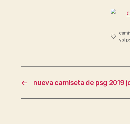
cami
Etiqueta
ysl p
←
nueva camiseta de psg 2019 j