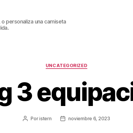
, o personaliza una camiseta
ida.
Categorías
UNCATEGORIZED
g 3 equipac
Por
istern
noviembre 6, 2023
Autor
Fecha
de
de