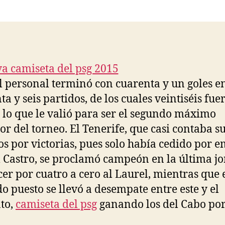
la
la
entrada
entrada
l personal terminó con cuarenta y un goles e
ta y seis partidos, de los cuales veintiséis fue
a, lo que le valió para ser el segundo máximo
or del torneo. El Tenerife, que casi contaba s
os por victorias, pues solo había cedido por 
l Castro, se proclamó campeón en la última j
cer por cuatro a cero al Laurel, mientras que 
o puesto se llevó a desempate entre este y el
to,
camiseta del psg
ganando los del Cabo por 