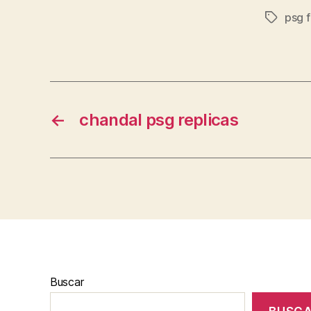
psg f
Etiqueta
←
chandal psg replicas
Buscar