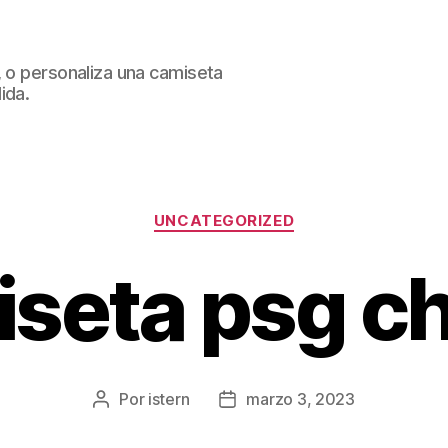
, o personaliza una camiseta
ida.
Categorías
UNCATEGORIZED
seta psg c
Por
istern
marzo 3, 2023
Autor
Fecha
de
de