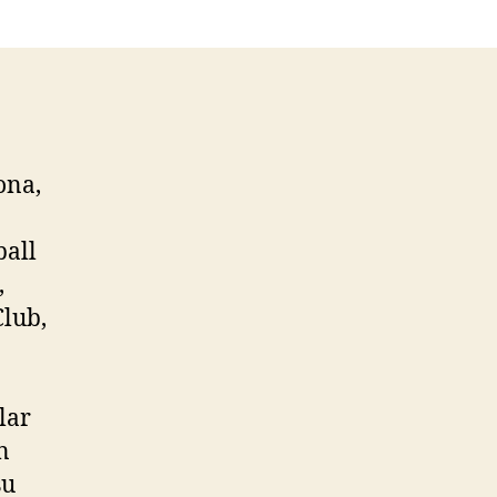
ona,
ball
,
Club,
lar
n
su