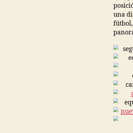
posici
una di
fútbol
panora