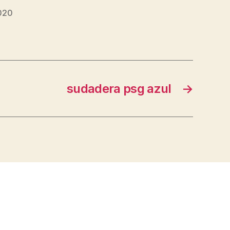
2020
sudadera psg azul
→