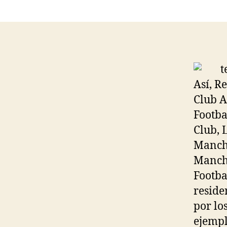
Así, R
Club A
Footba
Club, 
Manche
Manche
Footba
reside
por lo
ejempl