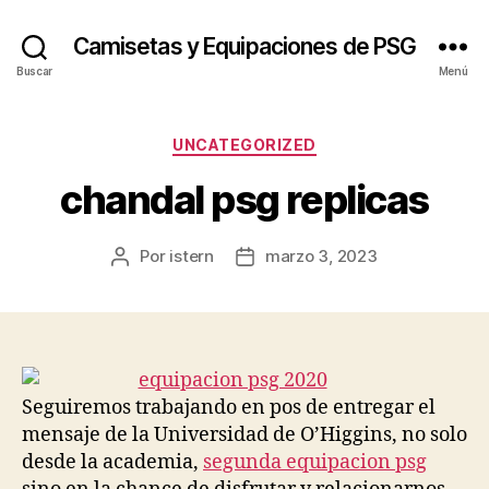
Camisetas y Equipaciones de PSG
Buscar
Menú
Categorías
UNCATEGORIZED
chandal psg replicas
Por
istern
marzo 3, 2023
Autor
Fecha
de
de
la
la
entrada
entrada
Seguiremos trabajando en pos de entregar el
mensaje de la Universidad de O’Higgins, no solo
desde la academia,
segunda equipacion psg