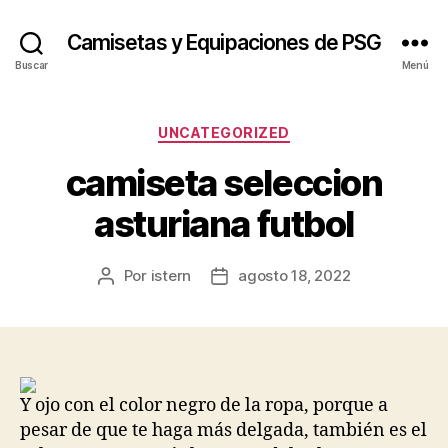
Camisetas y Equipaciones de PSG
Buscar
Menú
Categorías
UNCATEGORIZED
camiseta seleccion
asturiana futbol
Por
istern
agosto 18, 2022
Autor
Fecha
de
de
la
la
entrada
entrada
Y ojo con el color negro de la ropa, porque a
pesar de que te haga más delgada, también es el