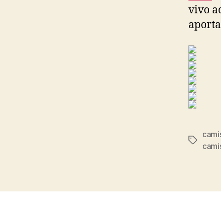
vivo a
aporta
camis
Etiqueta
cami