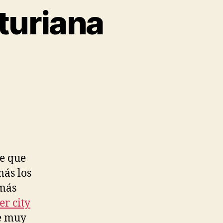
turiana
de que
más los
más
r city
de muy