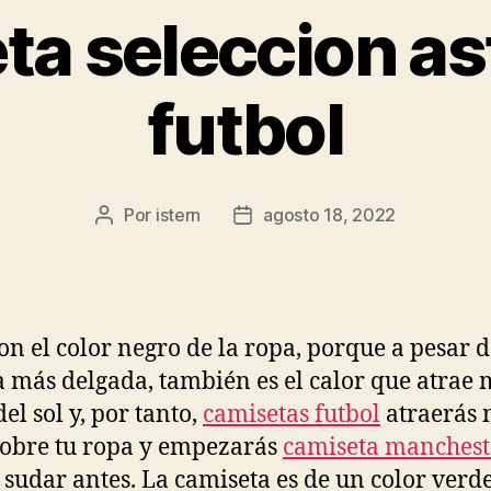
ta seleccion as
futbol
Por
istern
agosto 18, 2022
Autor
Fecha
de
de
la
la
entrada
entrada
con el color negro de la ropa, porque a pesar 
a más delgada, también es el calor que atrae 
el sol y, por tanto,
camisetas futbol
atraerás 
sobre tu ropa y empezarás
camiseta mancheste
 sudar antes. La camiseta es de un color ver