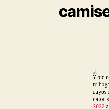
camise
Y ojo 
te hag
rayos d
calor 
2022
a