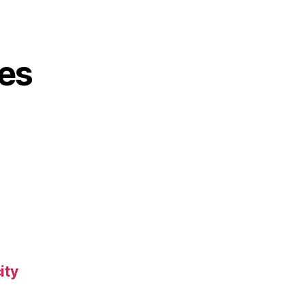
es
ity