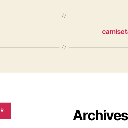
camiseta
Archive
AR