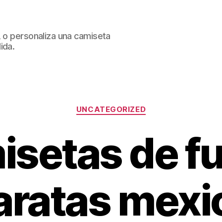
, o personaliza una camiseta
ida.
Categorías
UNCATEGORIZED
isetas de fu
aratas mexi