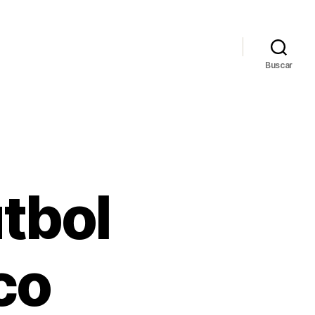
Buscar
tbol
co