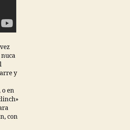
 vez
a nuca
l
arre y
 o en
clinch»
ara
ón, con