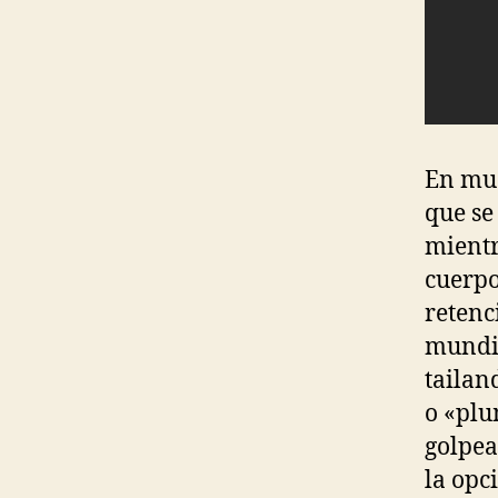
En mua
que se
mientr
cuerpo
retenc
mundia
tailan
o «plu
golpea
la opc