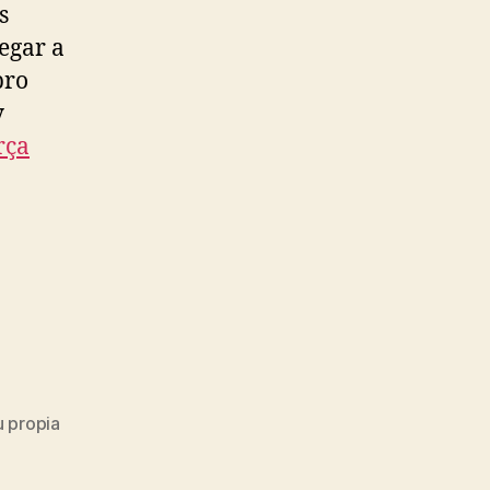
s
egar a
bro
y
rça
u propia