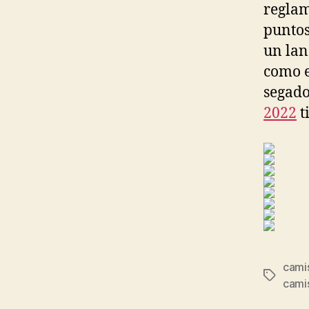
reglam
puntos
un lan
como e
segados
2022
t
camis
Etiqueta
camis