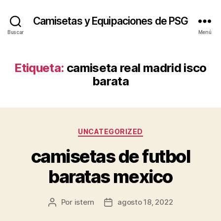
Camisetas y Equipaciones de PSG
Buscar
Menú
Etiqueta:
camiseta real madrid isco
barata
Categorías
UNCATEGORIZED
camisetas de futbol
baratas mexico
Por
istern
agosto 18, 2022
Autor
Fecha
de
de