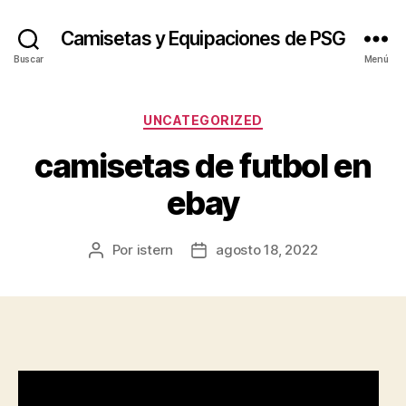
Camisetas y Equipaciones de PSG
Buscar
Menú
Categorías
UNCATEGORIZED
camisetas de futbol en
ebay
Por
istern
agosto 18, 2022
Autor
Fecha
de
de
la
la
entrada
entrada