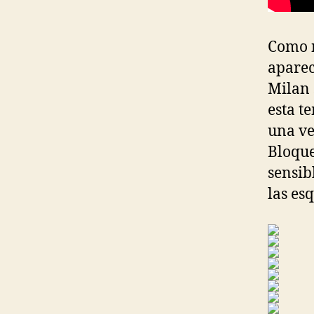
Como n
aparec
Milan 
esta t
una ve
Bloque
sensib
las es