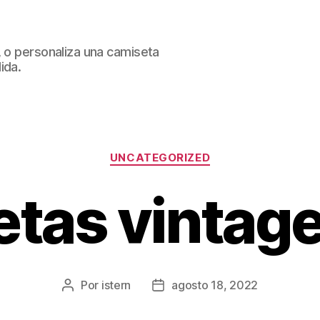
, o personaliza una camiseta
ida.
Categorías
UNCATEGORIZED
tas vintage
Por
istern
agosto 18, 2022
Autor
Fecha
de
de