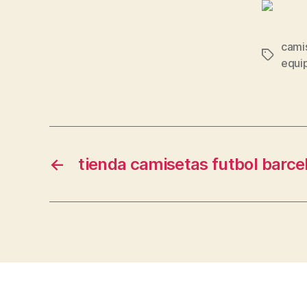
camis
Etiqueta
equi
←
tienda camisetas futbol barce