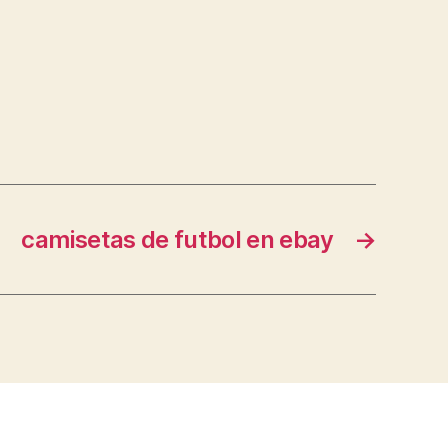
camisetas de futbol en ebay
→