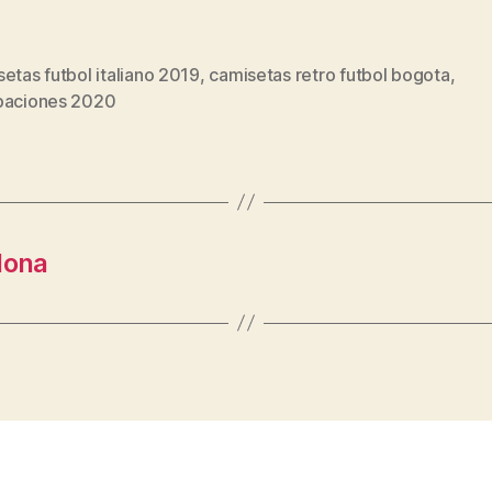
etas futbol italiano 2019
,
camisetas retro futbol bogota
,
s
paciones 2020
lona