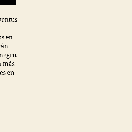
ventus
C
os en
rán
negro.
a más
es en