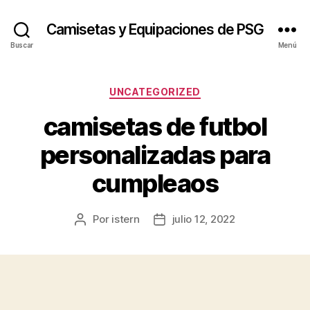
Camisetas y Equipaciones de PSG
Buscar
Menú
Categorías
UNCATEGORIZED
camisetas de futbol
personalizadas para
cumpleaos
Por
istern
julio 12, 2022
Autor
Fecha
de
de
la
la
entrada
entrada