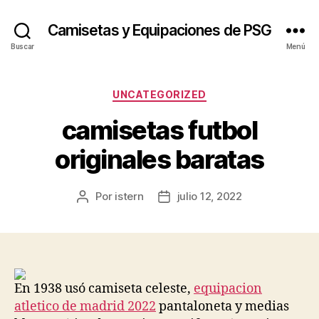
Camisetas y Equipaciones de PSG
Buscar
Menú
Categorías
UNCATEGORIZED
camisetas futbol
originales baratas
Por
istern
julio 12, 2022
Autor
Fecha
de
de
la
la
entrada
entrada
En 1938 usó camiseta celeste,
equipacion
atletico de madrid 2022
pantaloneta y medias