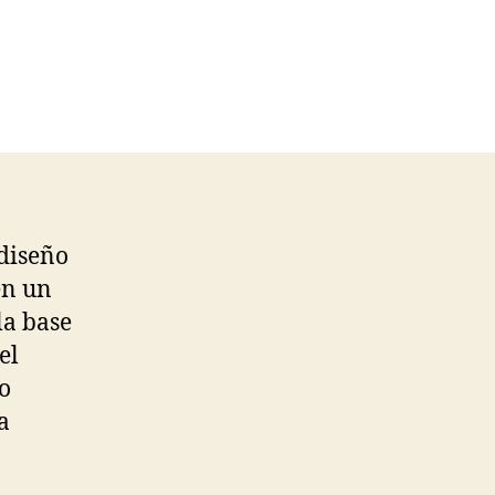
 diseño
en un
la base
el
o
a