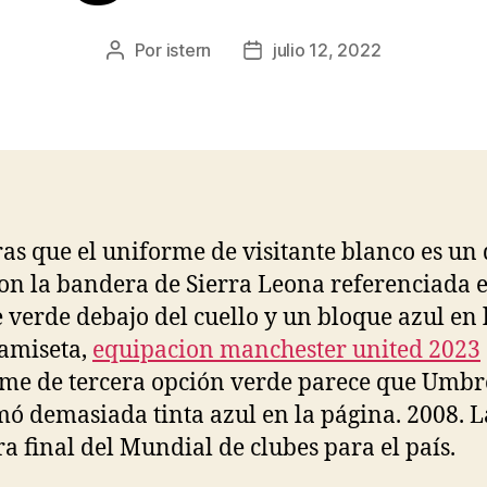
Por
istern
julio 12, 2022
Autor
Fecha
de
de
la
la
entrada
entrada
as que el uniforme de visitante blanco es un
on la bandera de Sierra Leona referenciada 
 verde debajo del cuello y un bloque azul en 
camiseta,
equipacion manchester united 2023
me de tercera opción verde parece que Umbr
ó demasiada tinta azul en la página. 2008. L
a final del Mundial de clubes para el país.