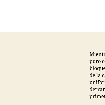
Mientr
puro c
bloque
de la 
unifor
derram
primer