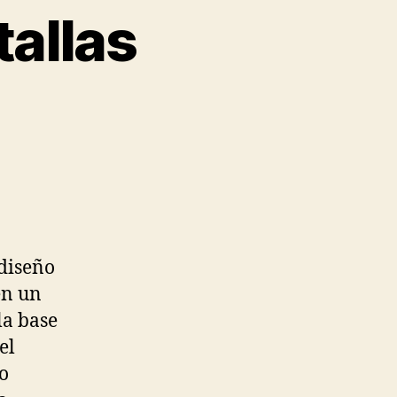
tallas
 diseño
en un
la base
el
o