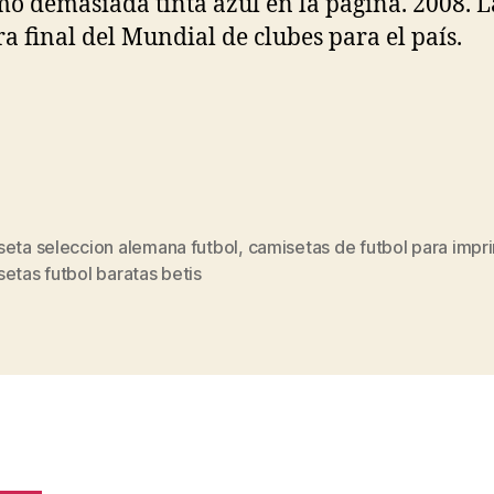
ó demasiada tinta azul en la página. 2008. L
a final del Mundial de clubes para el país.
seta seleccion alemana futbol
,
camisetas de futbol para impri
s
etas futbol baratas betis