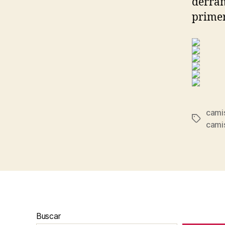
derram
primer
cami
Etiqueta
camis
Buscar