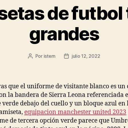
etas de futbol 
grandes
Por
istern
julio 12, 2022
Autor
Fecha
de
de
la
la
entrada
entrada
as que el uniforme de visitante blanco es un
on la bandera de Sierra Leona referenciada 
 verde debajo del cuello y un bloque azul en 
camiseta,
equipacion manchester united 2023
me de tercera opción verde parece que Umbr