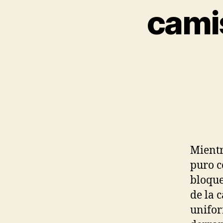
camis
Mientr
puro c
bloque
de la 
unifor