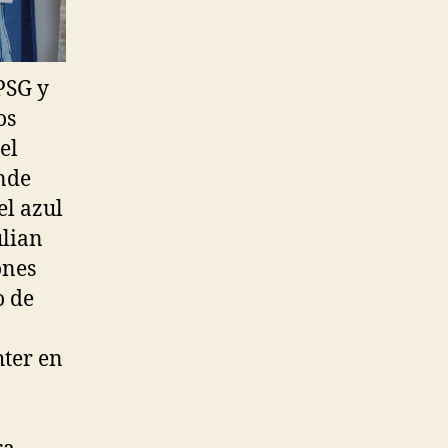
PSG y
os
el
inde
el azul
ulian
ones
o de
hter en