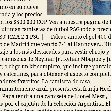
ino en su nueva
ada y los precios
n los $500.000 COP. Ven a nuestra pagina de 
la ultimas camisetas de futbol PSG todo a preci
 80′ RMA 2-1 PSG | ¡ «Falcao anotó el gol 400 d
co de Madrid que venció 2-1 al Hannover». R
je a los más destacados para vestir el rojo y 
s camisetas de Neymar Jr., Kylian Mbappe y J
r, o elige un kit completo, que incluye pantal
 y calcetines, para obtener el aspecto complet
gadores favoritos. La camiseta de casa,
inantemente azul, presenta esta franja Hec
El Papa tendrá una camiseta de Lionel Messi,
a por el capitán de la Selección Argentina. El