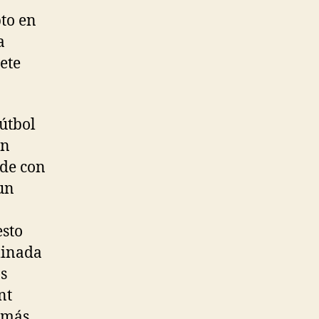
to en
a
ete
útbol
un
nde con
un
esto
minada
s
nt
 más