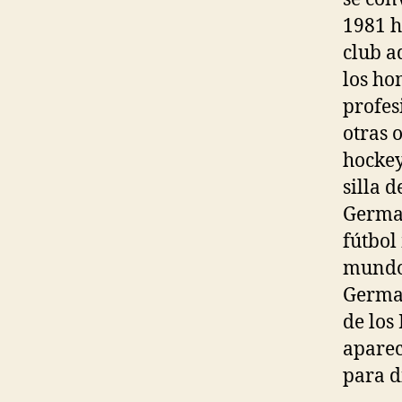
1981 h
club a
los ho
profes
otras 
hockey
silla d
Germai
fútbol
mundo.
Germai
de los
aparec
para d