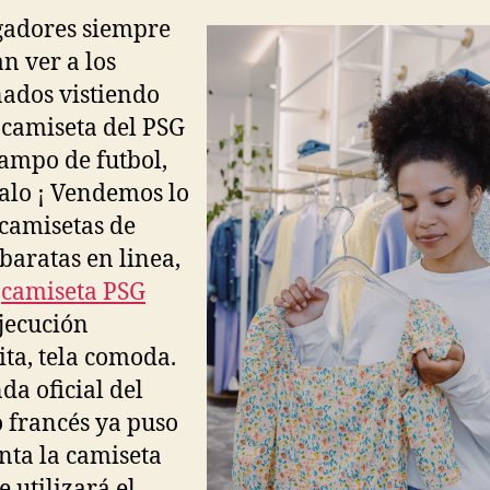
gadores siempre
n ver a los
nados vistiendo
camiseta del PSG
campo de futbol,
lo ¡ Vendemos lo
camisetas de
 baratas en linea,
a
camiseta PSG
jecución
ita, tela comoda.
da oficial del
 francés ya puso
enta la camiseta
e utilizará el