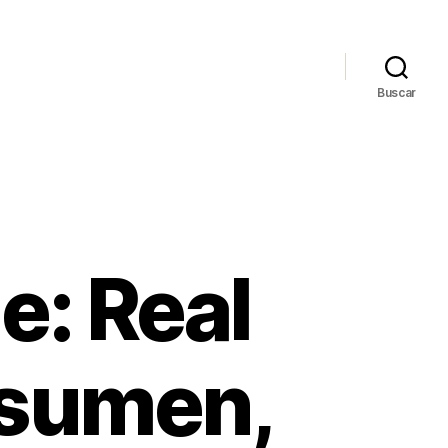
Buscar
: Real
esumen,