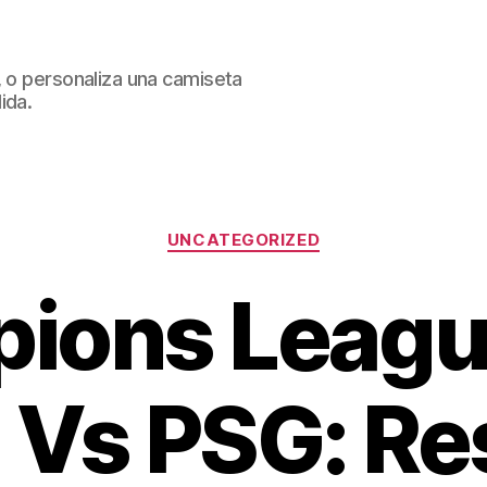
, o personaliza una camiseta
ida.
Categorías
UNCATEGORIZED
ions League
 Vs PSG: R