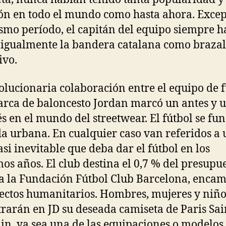
ón en todo el mundo como hasta ahora. Excep
smo período, el capitán del equipo siempre h
 igualmente la bandera catalana como brazal
ivo.
olucionaria colaboración entre el equipo de f
arca de baloncesto Jordan marcó un antes y 
s en el mundo del streetwear. El fútbol se fu
a urbana. En cualquier caso van referidos a 
asi inevitable que deba dar el fútbol en los
os años. El club destina el 0,7 % del presupu
a la Fundación Fútbol Club Barcelona, enca
ectos humanitarios. Hombres, mujeres y niño
rarán en JD su deseada camiseta de Paris Sai
n, ya sea una de las equipaciones o modelos