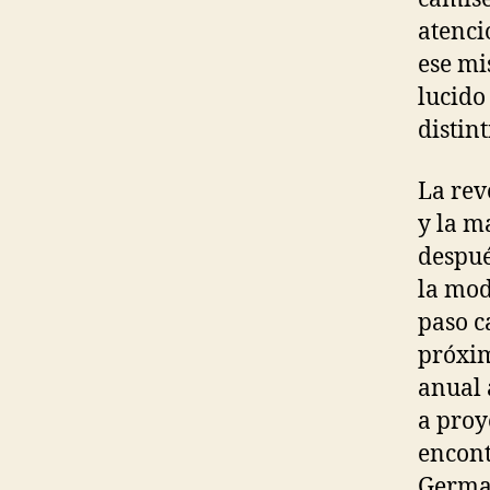
atenci
ese mi
lucido
distint
La rev
y la m
despué
la mod
paso c
próxim
anual 
a proy
encont
Germai