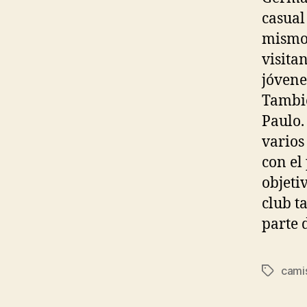
casual
mismo 
visita
jóvene
Tambié
Paulo.
varios
con el
objetiv
club t
parte d
cami
Etiqueta