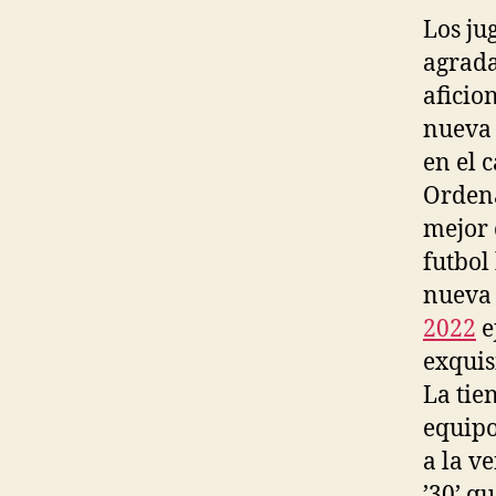
Los ju
agrada
aficio
nueva 
en el 
Ordena
mejor 
futbol
nuev
2022
e
exquis
La tien
equipo
a la v
’30’ qu