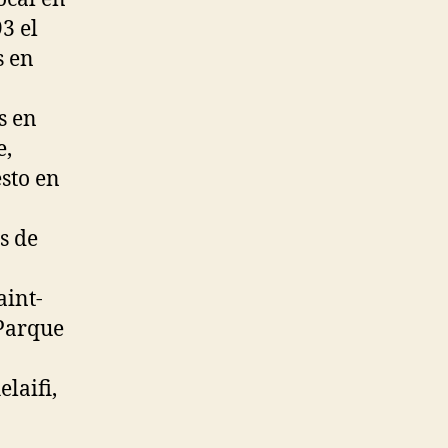
3 el
s en
s en
e,
esto en
s de
aint-
 Parque
laifi,