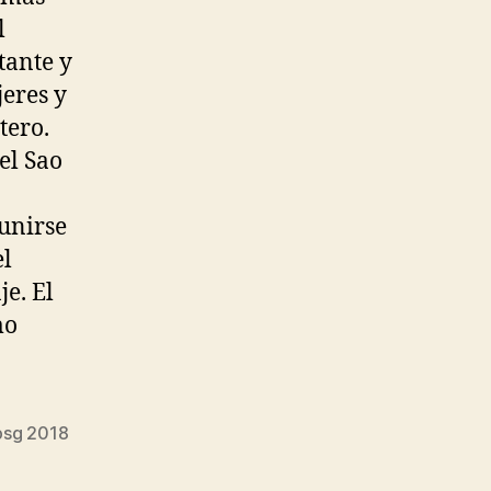
l
tante y
jeres y
tero.
el Sao
unirse
el
je. El
mo
 psg 2018