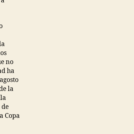
ra
o
la
dos
ue no
ad ha
 agosto
de la
 la
 de
la Copa