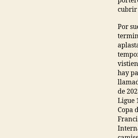
porter
cubrir
Por su
termin
aplast
tempor
vistie
hay pa
llamad
de 202
Ligue 1
Copa d
Franci
Intern
camise