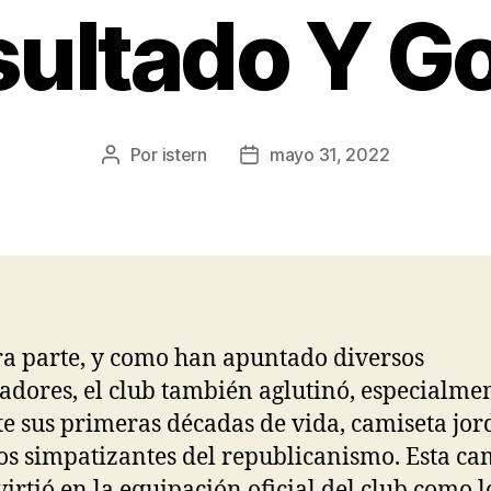
ultado Y G
Por
istern
mayo 31, 2022
Autor
Fecha
de
de
la
la
entrada
entrada
ra parte, y como han apuntado diversos
iadores, el club también aglutinó, especialme
e sus primeras décadas de vida, camiseta jo
los simpatizantes del republicanismo. Esta ca
virtió en la equipación oficial del club como l