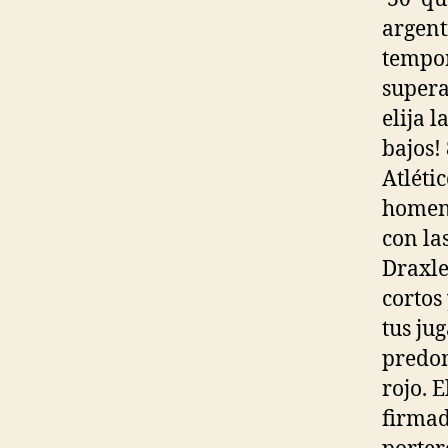
argent
tempor
supera
elija 
bajos!
Atléti
homena
con la
Draxle
cortos
tus ju
predom
rojo. 
firmad