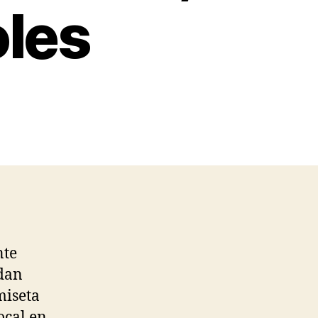
oles
nte
rdan
miseta
ocal en