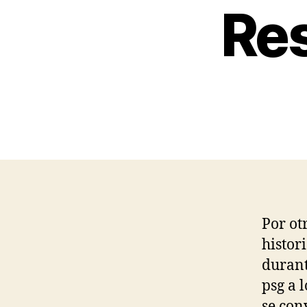
Res
Por ot
histor
durant
psg a 
se con