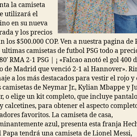
enta la camiseta
e utilizará el
ino en su nueva
ada y los precios
n los $500.000 COP. Ven a nuestra pagina de 
la ultimas camisetas de futbol PSG todo a preci
 80′ RMA 2-1 PSG | ¡ «Falcao anotó el gol 400 d
co de Madrid que venció 2-1 al Hannover». R
je a los más destacados para vestir el rojo y 
s camisetas de Neymar Jr., Kylian Mbappe y J
r, o elige un kit completo, que incluye pantal
 y calcetines, para obtener el aspecto complet
gadores favoritos. La camiseta de casa,
inantemente azul, presenta esta franja Hec
El Papa tendrá una camiseta de Lionel Messi,