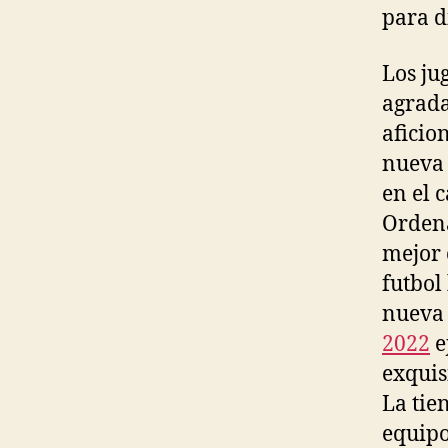
para d
Los ju
agrada
aficio
nueva 
en el 
Ordena
mejor 
futbol
nuev
2022
e
exquis
La tien
equipo