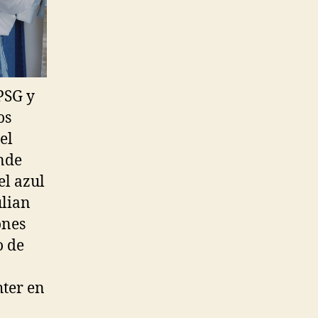
PSG y
os
el
inde
el azul
ulian
ones
o de
hter en