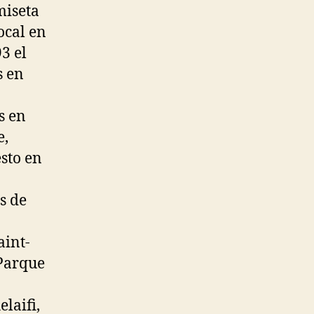
miseta
ocal en
3 el
s en
s en
e,
esto en
s de
aint-
 Parque
laifi,