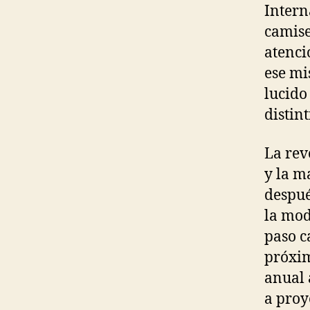
Intern
camise
atenci
ese mi
lucido
distint
La rev
y la m
despué
la mod
paso c
próxim
anual 
a proy