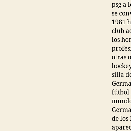
psg a 
se con
1981 h
club a
los ho
profes
otras 
hockey
silla d
Germai
fútbol
mundo.
Germai
de los
aparec