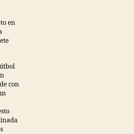
to en
a
ete
útbol
un
nde con
un
esto
minada
s