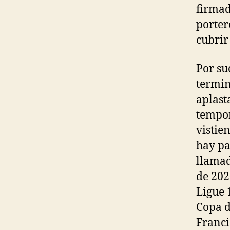
firmad
porter
cubrir
Por su
termin
aplast
tempor
vistie
hay pa
llamad
de 202
Ligue 1
Copa d
Franci