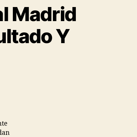
l Madrid
ultado Y
nte
rdan