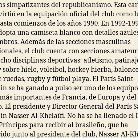
los simpatizantes del republicanismo. Esta ca
virtió en la equipación oficial del club como l
asta comienzos de los años 1990. En 1992-199
dopta una camiseta blanco con detalles azule
mbros. Además de las secciones masculinas
ionales, el club cuenta con secciones amateur
ocho disciplinas deportivas: atletismo, patinaj
 sobre hielo, voleibol, hockey hierba, balonc
e ruedas, rugby y fútbol playa. El París Saint-
n se ha ganado a pulso ser uno de los equipo
 más importantes de Francia, de Europa y del
 El presidente y Director General del París S
n Nasser Al-Khelaïfi. No ha se ha llenado el
 Príncipes para recibir al brasileño, que ha
ido junto al presidente del club, Nasser Al-Khe