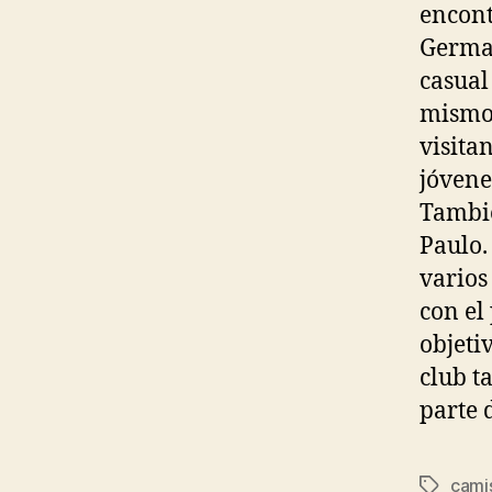
encont
Germai
casual
mismo 
visita
jóvene
Tambié
Paulo.
varios
con el
objetiv
club t
parte d
cami
Etiqueta