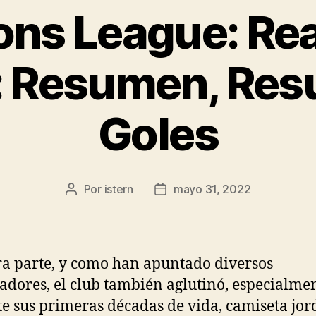
ns League: Rea
 Resumen, Res
Goles
Por
istern
mayo 31, 2022
Autor
Fecha
de
de
la
la
entrada
entrada
ra parte, y como han apuntado diversos
iadores, el club también aglutinó, especialme
e sus primeras décadas de vida, camiseta jo