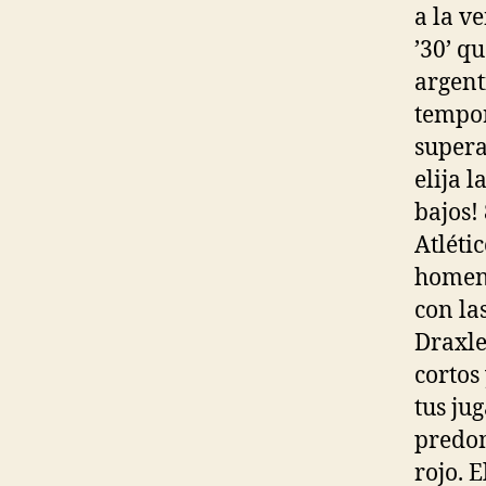
a la v
’30’ qu
argent
tempor
supera
elija 
bajos!
Atléti
homena
con la
Draxle
cortos
tus ju
predom
rojo. 