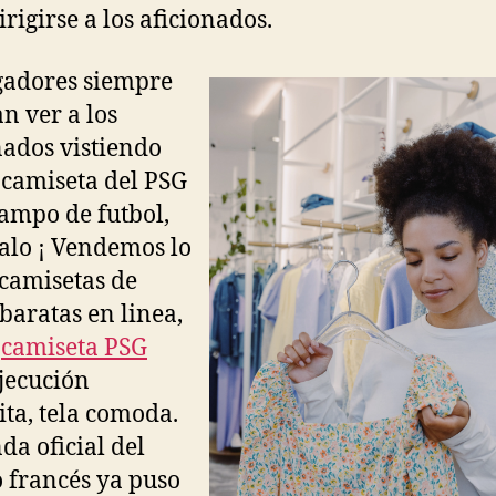
irigirse a los aficionados.
gadores siempre
n ver a los
nados vistiendo
camiseta del PSG
campo de futbol,
lo ¡ Vendemos lo
camisetas de
 baratas en linea,
a
camiseta PSG
jecución
ita, tela comoda.
da oficial del
 francés ya puso