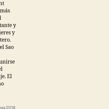
nt
 más
l
tante y
jeres y
tero.
el Sao
unirse
el
je. El
mo
 psg 2018