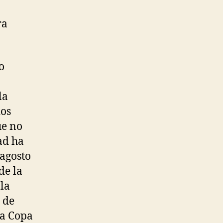
ra
o
la
dos
ue no
ad ha
 agosto
de la
 la
 de
la Copa