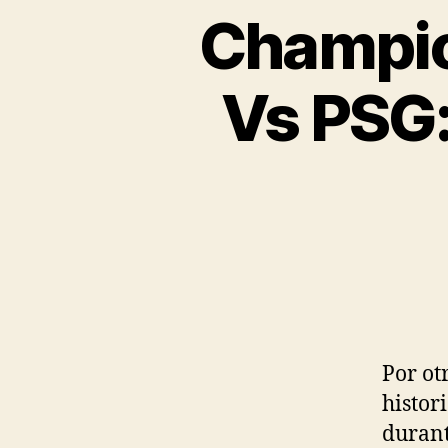
Champio
Vs PSG:
Por ot
histor
durant