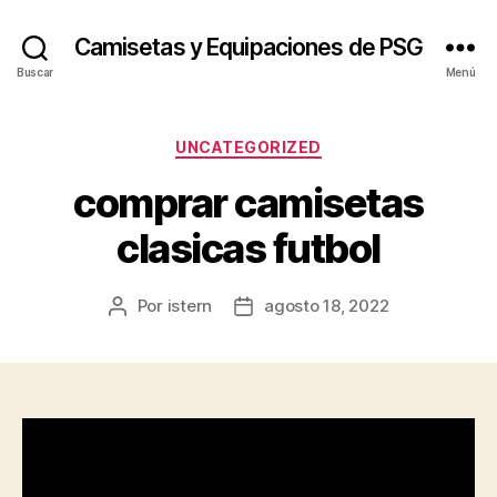
Camisetas y Equipaciones de PSG
Buscar
Menú
Categorías
UNCATEGORIZED
comprar camisetas
clasicas futbol
Por
istern
agosto 18, 2022
Autor
Fecha
de
de
la
la
entrada
entrada