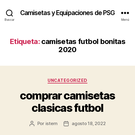
Camisetas y Equipaciones de PSG
Buscar
Menú
Etiqueta:
camisetas futbol bonitas
2020
Categorías
UNCATEGORIZED
comprar camisetas
clasicas futbol
Por
istern
agosto 18, 2022
Autor
Fecha
de
de